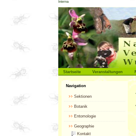
Interna
Direkt
zum
Inhalt
|
Direkt
zur
Navigation
Sektionen
Startseite
Veranstaltungen
Benutzerspezifische
Navigation
Werkzeuge
Sektionen
Botanik
Entomologie
Geographie
Kontakt