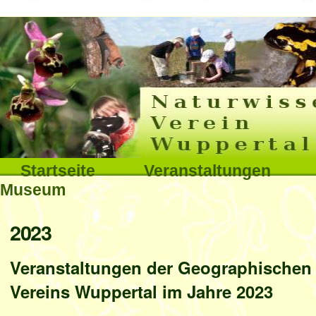
Interna
Direkt
zum
Inhalt
|
Direkt
Sektionen
Startseite
Veranstaltungen
zur
Museum
Navigation
Benutzerspezifische
2023
Werkzeuge
Veranstaltungen der Geographischen 
Vereins Wuppertal im Jahre 2023