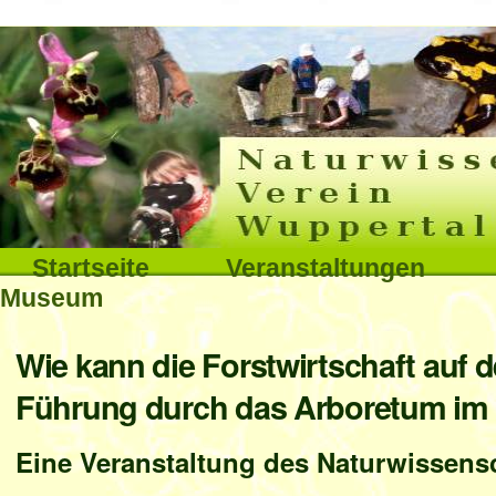
Interna
Direkt
zum
Inhalt
|
Direkt
Sektionen
Startseite
Veranstaltungen
zur
Museum
Navigation
Benutzerspezifische
Wie kann die Forstwirtschaft auf 
Werkzeuge
Führung durch das Arboretum im 
Eine Veranstaltung des Naturwissensc