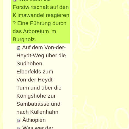
Forstwirtschaft auf den
Klimawandel reagieren
? Eine Führung durch
das Arboretum im
Burgholz.
Auf dem Von-der-
Heydt-Weg über die
Südhöhen
Elberfelds zum
Von-der-Heydt-
Turm und über die
Königshöhe zur
Sambatrasse und
nach Küllenhahn
Äthiopien
Was war der