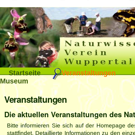
Interna
Direkt
zum
Inhalt
|
Direkt
Sektionen
Startseite
Veranstaltungen
zur
Museum
Navigation
Benutzerspezifische
Veranstaltungen
Werkzeuge
Die aktuellen Veranstaltungen des Na
Bitte informieren Sie sich auf der Homepage de
stattfindet. Detaillierte Informationen zu den ei