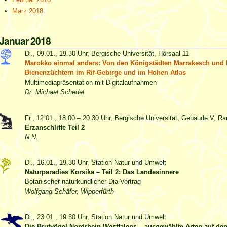
März 2018
Januar 2018
Di., 09.01., 19.30 Uhr, Bergische Universität, Hörsaal 11
Marokko einmal anders: Von den Königstädten Marrakesch und 
Bienenzüchtern im Rif-Gebirge und im Hohen Atlas
Multimediapräsentation mit Digitalaufnahmen
Dr. Michael Schedel
Fr., 12.01., 18.00 – 20.30 Uhr, Bergische Universität, Gebäude V, 
Erzanschliffe Teil 2
N.N.
Di., 16.01., 19.30 Uhr, Station Natur und Umwelt
Naturparadies Korsika – Teil 2: Das Landesinnere
Botanischer-naturkundlicher Dia-Vortrag
Wolfgang Schäfer, Wipperfürth
Di., 23.01., 19.30 Uhr, Station Natur und Umwelt
Die Brutvögel Nordrhein-Westfalens – ausgewählte Arten auf de