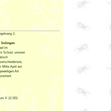
ogelsang 2,
n Solingen
fad im
um Schutz unserer
atisch
 verschiedenste,
 Mitte April am
eweiligen Art
striert.
Raum V 12.001