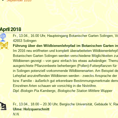
September 2018
April 2018
Fr., 13.04., 16.00 Uhr, Haupteingang Botanischer Garten Solingen, V
42653 Solingen
Führung über den Wildbienenlehrpfad im Botanischen Garten i
Im 2016 neu eröffneten und komplett überarbeiteten Wildbienenlehrp
Botanischen Garten Solingen werden verschiedene Möglichkeiten z
Wildbienen gezeigt – von ganz einfach bis etwas aufwändiger. Them
ausgerichtete Pflanzenbeete beherbergen (Pollen)-Futterpflanzen für
in Solingen potenziell vorkommende Wildbienenarten. Am Beispiel der
Lehrpfad anzutreffenden Wildbienen werden - zwecks Ansprache der j
bzw. Familie - äußerlich gut erkennbare Bestimmungsmerkmale demon
Einzelnen Arten schauen wir vorsichtig in die Niströhre.
Dipl.-Biologin Pia Kambergs, Biologische Station Mittlere Wupper
Fr., 13.04., 18.00 – 20.30 Uhr, Bergische Universität, Gebäude V, 
Ulme: Holzquerschnitt
N.N.