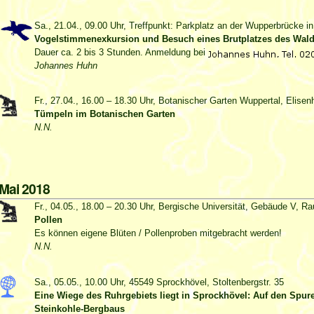
Sa., 21.04., 09.00 Uhr, Treffpunkt: Parkplatz an der Wupperbrücke i
Vogelstimmenexkursion und Besuch eines Brutplatzes des Wal
Dauer ca. 2 bis 3 Stunden. Anmeldung bei
Johannes Huhn
Fr., 27.04., 16.00 – 18.30 Uhr, Botanischer Garten Wuppertal, Elisen
Tümpeln im Botanischen Garten
N.N.
Mai 2018
Fr., 04.05., 18.00 – 20.30 Uhr, Bergische Universität, Gebäude V, 
Pollen
Es können eigene Blüten / Pollenproben mitgebracht werden!
N.N.
Sa., 05.05., 10.00 Uhr, 45549 Sprockhövel, Stoltenbergstr. 35
Eine Wiege des Ruhrgebiets liegt in Sprockhövel: Auf den Spur
Steinkohle-Bergbaus