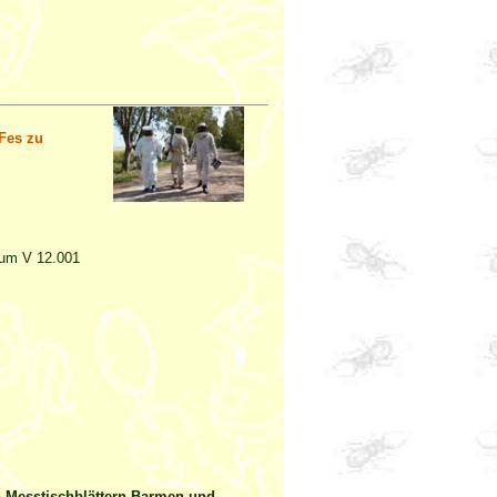
Fes zu
Raum V 12.001
n Messtischblättern Barmen und