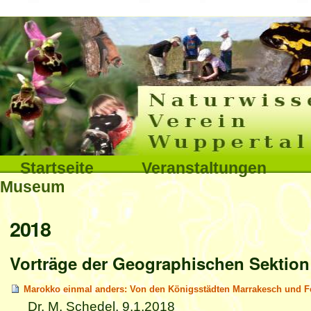
Interna
Direkt
zum
Inhalt
|
Direkt
Sektionen
Startseite
Veranstaltungen
zur
Museum
Navigation
Benutzerspezifische
2018
Werkzeuge
Vorträge der Geographischen Sektion
Marokko einmal anders: Von den Königsstädten Marrakesch und Fe
Dr. M. Schedel, 9.1.2018