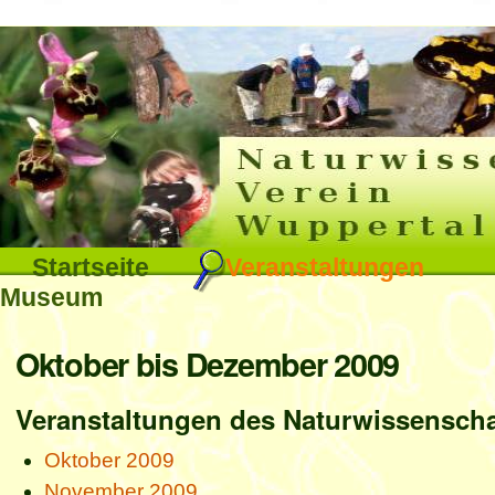
Interna
Direkt
zum
Inhalt
|
Direkt
Sektionen
Startseite
Veranstaltungen
zur
Museum
Navigation
Benutzerspezifische
Oktober bis Dezember 2009
Werkzeuge
Veranstaltungen des Naturwissenscha
Oktober 2009
November 2009