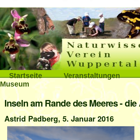
Interna
Direkt
zum
Inhalt
|
Direkt
Sektionen
Startseite
Veranstaltungen
zur
Museum
Navigation
Benutzerspezifische
Inseln am Rande des Meeres - die
Werkzeuge
Astrid Padberg, 5. Januar 2016