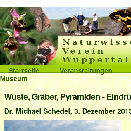
Interna
Direkt
zum
Inhalt
|
Direkt
Sektionen
Startseite
Veranstaltungen
zur
Museum
Navigation
Benutzerspezifische
Wüste, Gräber, Pyramiden - Eindr
Werkzeuge
Dr. Michael Schedel, 3. Dezember 201