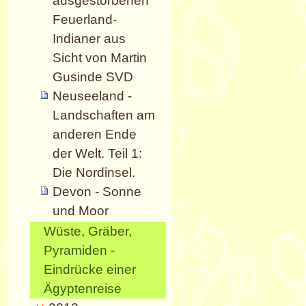
ausgestorbenen
Feuerland-
Indianer aus
Sicht von Martin
Gusinde SVD
Neuseeland -
Landschaften am
anderen Ende
der Welt. Teil 1:
Die Nordinsel.
Devon - Sonne
und Moor
Wüste, Gräber,
Pyramiden -
Eindrücke einer
Ägyptenreise