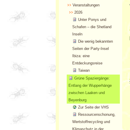
Veranstaltungen
2026
Unter Ponys und
Schafen – die Shetland
Inseln
Die wenig bekannten
Seiten der Party-Insel
Ibiza: eine
Entdeckungsreise
Taiwan
Grüne Spaziergänge:
Entlang der Wupperhänge
zwischen Laaken und
Beyenburg
Zur Seite der VHS
Ressourcenschonung,
Wertstoffrecycling und
Klimaschutz in der