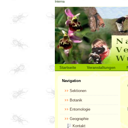
Interna
Direkt
zum
Inhalt
|
Direkt
zur
Navigation
Sektionen
Startseite
Veranstaltungen
Benutzerspezifische
Navigation
Werkzeuge
Sektionen
Botanik
Entomologie
Geographie
Kontakt