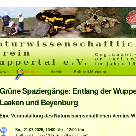
News
Sektionen
Verein
Fuhlrott-Museum
Grüne Spaziergänge: Entlang der Wupp
Laaken und Beyenburg
Eine Veranstaltung des Naturwissenschaftlichen Vereins Wu
Sa., 21.03.2026,
10:00 Uhr
-
12:00 Uhr
Treffpunkt: siehe VHS-Seite (hier klicken)