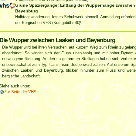
Grüne Spaziergänge: Entlang der Wupperhänge zwischen
Beyenburg
Halbtagswanderung, festes Schuhwerk sinnvoll. Anmeldung erforderli
der Bergischen VHS (Kursgebühr 8€)!
Artikelaktionen
Die Wupper zwischen Laaken und Beyenburg
Die Wupper wird bei ihren Versuchen, auf kurzem Weg zum Rhein zu gelange
abgedrängt. So windet sich der Fluss unablässig und mit hoher Dynamik
erzwungene Richtung. An den so geformten Steillagen haben sich verbreite
unbewirtschaftet zum Typ Hainsimsen-Buchenwald zählen. Auf unserem Spa
zwischen Laaken und Beyenburg, blicken hinunter zum Fluss und weiter i
bergische Landschaft.
Siehe auch unter:
Zur Seite der VHS