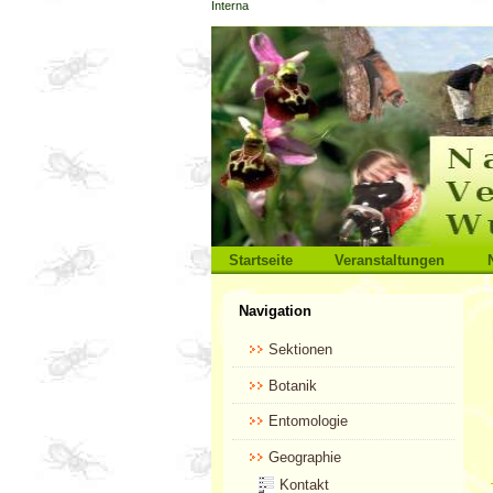
Interna
Direkt
zum
Inhalt
|
Direkt
zur
Navigation
Sektionen
Startseite
Veranstaltungen
Benutzerspezifische
Navigation
Werkzeuge
Sektionen
Botanik
Entomologie
Geographie
Kontakt