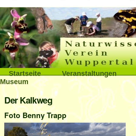
Interna
Direkt
zum
Inhalt
|
Direkt
Sektionen
Startseite
Veranstaltungen
zur
Museum
Navigation
Benutzerspezifische
Der Kalkweg
Werkzeuge
Foto Benny Trapp