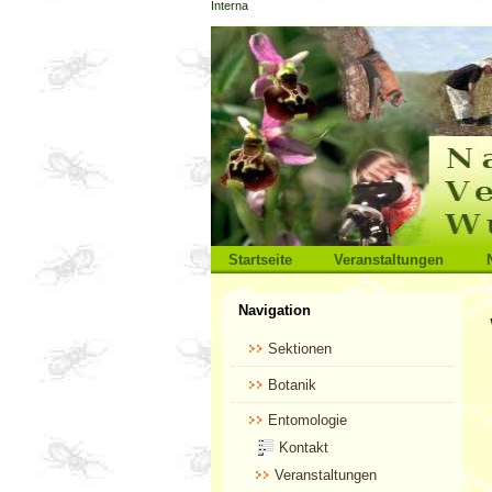
Interna
Direkt
zum
Inhalt
|
Direkt
zur
Navigation
Sektionen
Startseite
Veranstaltungen
Benutzerspezifische
Navigation
Werkzeuge
Sektionen
Botanik
Entomologie
Kontakt
Veranstaltungen