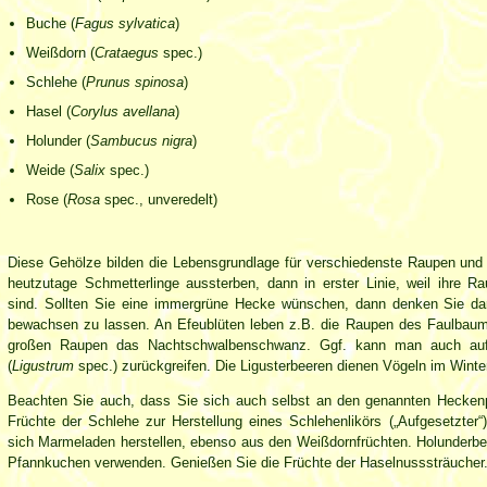
Buche (
Fagus sylvatica
)
Weißdorn (
Crataegus
spec.)
Schlehe (
Prunus spinosa
)
Hasel (
Corylus avellana
)
Holunder (
Sambucus nigra
)
Weide (
Salix
spec.)
Rose (
Rosa
spec., unveredelt)
Diese Gehölze bilden die Lebensgrundlage für verschiedenste Raupen und 
heutzutage Schmetterlinge aussterben, dann in erster Linie, weil ihre R
sind. Sollten Sie eine immergrüne Hecke wünschen, dann denken Sie dar
bewachsen zu lassen. An Efeublüten leben z.B. die Raupen des Faulbaumbl
großen Raupen das Nachtschwalbenschwanz. Ggf. kann man auch auf
(
Ligustrum
spec.) zurückgreifen. Die Ligusterbeeren dienen Vögeln im Winte
Beachten Sie auch, dass Sie sich auch selbst an den genannten Heckenp
Früchte der Schlehe zur Herstellung eines Schlehenlikörs („Aufgesetzter
sich Marmeladen herstellen, ebenso aus den Weißdornfrüchten. Holunderbee
Pfannkuchen verwenden. Genießen Sie die Früchte der Haselnusssträuche