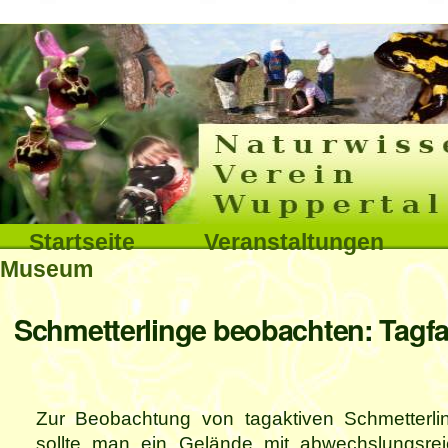
Interna
Direkt
zum
Inhalt
|
Direkt
Sektionen
Startseite
Veranstaltungen
zur
Museum
Navigation
Benutzerspezifische
Schmetterlinge beobachten: Tagfa
Werkzeuge
Zur Beobachtung von tagaktiven Schmetterli
sollte man ein Gelände mit abwechslungsrei