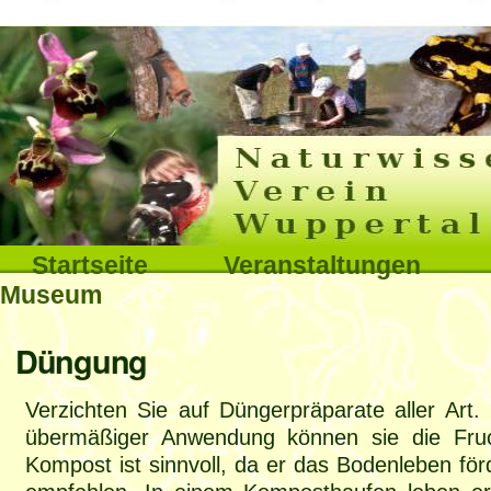
Interna
Direkt
zum
Inhalt
|
Direkt
Sektionen
Startseite
Veranstaltungen
zur
Museum
Navigation
Benutzerspezifische
Düngung
Werkzeuge
Verzichten Sie auf Düngerpräparate aller Art
übermäßiger Anwendung können sie die Frucht
Kompost ist sinnvoll, da er das Bodenleben för