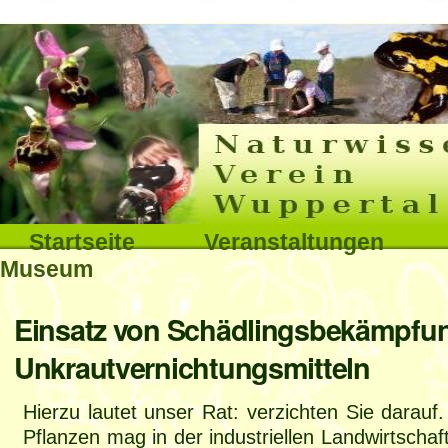
Interna
Direkt
zum
Inhalt
|
Direkt
Sektionen
Startseite
Veranstaltungen
zur
Museum
Navigation
Benutzerspezifische
Einsatz von Schädlingsbekämpfun
Werkzeuge
Unkrautvernichtungsmitteln
Hierzu lautet unser Rat: verzichten Sie darauf
Pflanzen mag in der industriellen Landwirtschaf