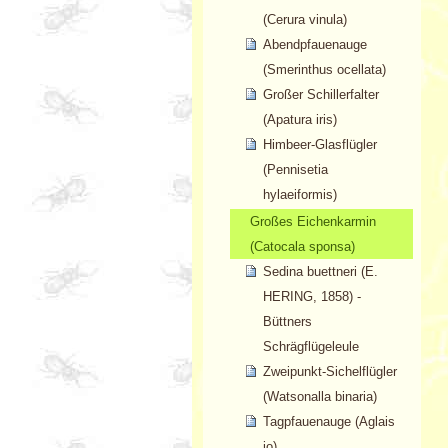
(Cerura vinula)
Abendpfauenauge
(Smerinthus ocellata)
Großer Schillerfalter
(Apatura iris)
Himbeer-Glasflügler
(Pennisetia
hylaeiformis)
Großes Eichenkarmin
(Catocala sponsa)
Sedina buettneri (E.
HERING, 1858) -
Büttners
Schrägflügeleule
Zweipunkt-Sichelflügler
(Watsonalla binaria)
Tagpfauenauge (Aglais
io)