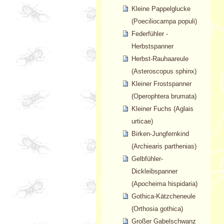
Kleine Pappelglucke
(Poeciliocampa populi)
Federfühler -
Herbstspanner
Herbst-Rauhaareule
(Asteroscopus sphinx)
Kleiner Frostspanner
(Operophtera brumata)
Kleiner Fuchs (Aglais
urticae)
Birken-Jungfernkind
(Archiearis parthenias)
Gelbfühler-
Dickleibspanner
(Apocheima hispidaria)
Gothica-Kätzcheneule
(Orthosia gothica)
Großer Gabelschwanz