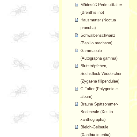
Mädesüß-Perlmuttfalter
(Brenthis ino)
Hausmutter (Noctua
pronuba)
Schwalbenschwanz
(Papilio machaon)
Gammaeule
(Autographa gamma)
Blutströpfchen,
Sechsfleck-Widderchen
(Zygaena filipendulae)
C-Falter (Polygonia c-
album)
Braune Spätsommer-
Bodeneule (Xestia
xanthographa)
Bleich-Gelbeule
(Xanthia icteritia)