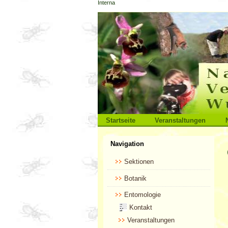
Interna
Direkt
zum
Inhalt
|
Direkt
zur
Navigation
Sektionen
Startseite
Veranstaltungen
Benutzerspezifische
Navigation
Werkzeuge
Sektionen
Botanik
Entomologie
Kontakt
Veranstaltungen