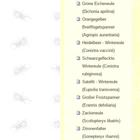
Grüne Eicheneule
(Dichonia aprilina)
Orangegelber
Breitflügelspanner
(Agriopis aurantiaria)
Heidelbeer - Wintereule
(Conistra vaccinii)
Schwarzgefleckte
Wintereule (Conistra
rubiginosa)
Satellit - Wintereule
(Eupsilia transversa)
Großer Frostspanner
(Erannis defoliaria)
Zackeneule
(Scoliopteryx libatrix)
Zitronenfalter
(Gonepteryx rhamni)