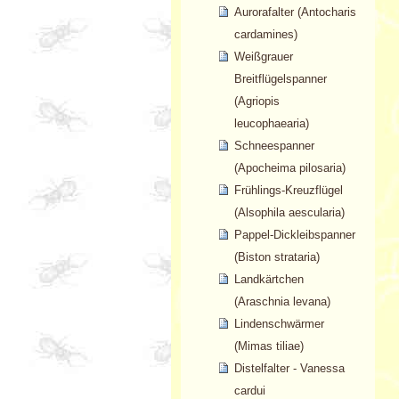
Aurorafalter (Antocharis
cardamines)
Weißgrauer
Breitflügelspanner
(Agriopis
leucophaearia)
Schneespanner
(Apocheima pilosaria)
Frühlings-Kreuzflügel
(Alsophila aescularia)
Pappel-Dickleibspanner
(Biston strataria)
Landkärtchen
(Araschnia levana)
Lindenschwärmer
(Mimas tiliae)
Distelfalter - Vanessa
cardui