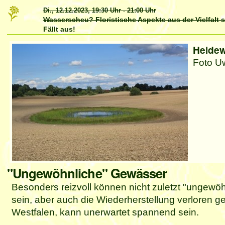
Di., 12.12.2023,
19:30 Uhr
-
21:00 Uhr
Wasserscheu? Floristische Aspekte aus der Vielfalt
Fällt aus!
Artikelaktionen
Heidew
Foto U
"Ungewöhnliche" Gewässer
Besonders reizvoll können nicht zuletzt "ungewöh
sein, aber auch die Wiederherstellung verloren g
Westfalen, kann unerwartet spannend sein.