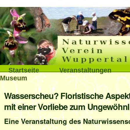
Interna
Direkt
zum
Inhalt
|
Direkt
Sektionen
Startseite
Veranstaltungen
zur
Museum
Navigation
Benutzerspezifische
Wasserscheu? Floristische Aspekt
Werkzeuge
mit einer Vorliebe zum Ungewöhnl
Eine Veranstaltung des Naturwissensc