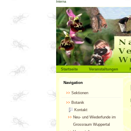
Interna
Direkt
zum
Inhalt
|
Direkt
zur
Navigation
Sektionen
Startseite
Veranstaltungen
Benutzerspezifische
Navigation
Werkzeuge
Sektionen
Botanik
Kontakt
Neu- und Wiederfunde im
Grossraum Wuppertal