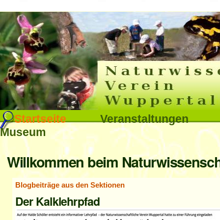
Interna
Direkt
zum
Inhalt
|
Direkt
Sektionen
Startseite
Veranstaltungen
zur
Museum
Navigation
Benutzerspezifische
Willkommen beim Naturwissenschaf
Werkzeuge
Blogbeiträge aus den Sektionen
Der Kalklehrpfad