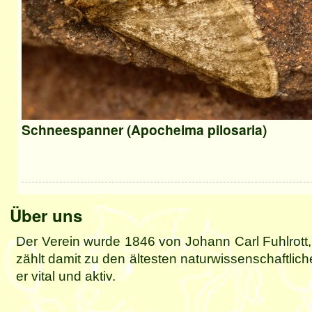
Schneespanner (Apocheima pilosaria)
Blogbeiträge
aus
den
Über uns
Sektionen
-
Der Verein wurde 1846 von Johann Carl Fuhlrott
zählt damit zu den ältesten naturwissenschaftli
er vital und aktiv.