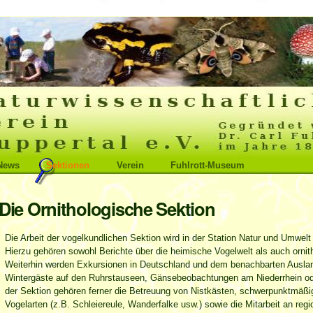
News
Sektionen
Verein
Fuhlrott-Museum
Die Ornithologische Sektion
Die Arbeit der vogelkundlichen Sektion wird in der Station Natur und Umwelt 
Hierzu gehören sowohl Berichte über die heimische Vogelwelt als auch ornith
Weiterhin werden Exkursionen in Deutschland und dem benachbarten Ausland
Wintergäste auf den Ruhrstauseen, Gänsebeobachtungen am Niederrhein od
der Sektion gehören ferner die Betreuung von Nistkästen, schwerpunktmäß
Vogelarten (z.B. Schleiereule, Wanderfalke usw.) sowie die Mitarbeit an reg