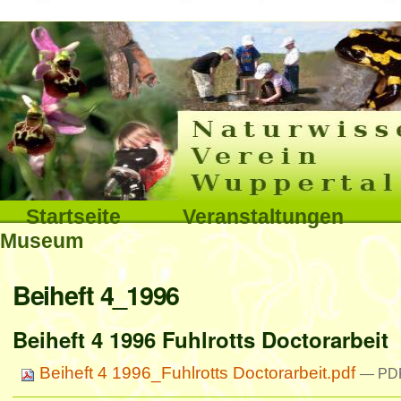
Interna
Direkt
zum
Inhalt
|
Direkt
Sektionen
Startseite
Veranstaltungen
zur
Museum
Navigation
Benutzerspezifische
Beiheft 4_1996
Werkzeuge
Beiheft 4 1996 Fuhlrotts Doctorarbeit
Beiheft 4 1996_Fuhlrotts Doctorarbeit.pdf
— PDF