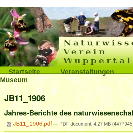
Interna
Direkt
zum
Inhalt
|
Direkt
Sektionen
Startseite
Veranstaltungen
zur
Museum
Navigation
Benutzerspezifische
JB11_1906
Werkzeuge
Jahres-Berichte des naturwissenschaft
JB11_1906.pdf
— PDF document, 4.27 MB (4477945 