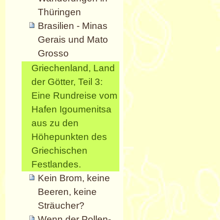
Thüringen
Brasilien - Minas
Gerais und Mato
Grosso
Griechenland, Land
der Götter, Teil 3:
Eine Rundreise vom
Hafen Igoumenitsa
aus zu den
Höhepunkten des
Griechischen
Festlandes.
Kein Brom, keine
Beeren, keine
Sträucher?
Wenn der Pollen-