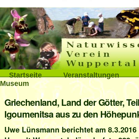
Interna
Direkt
zum
Inhalt
|
Direkt
Sektionen
Startseite
Veranstaltungen
zur
Museum
Navigation
Benutzerspezifische
Griechenland, Land der Götter, Te
Werkzeuge
Igoumenitsa aus zu den Höhepunk
Uwe Lünsmann berichtet am 8.3.2016 u