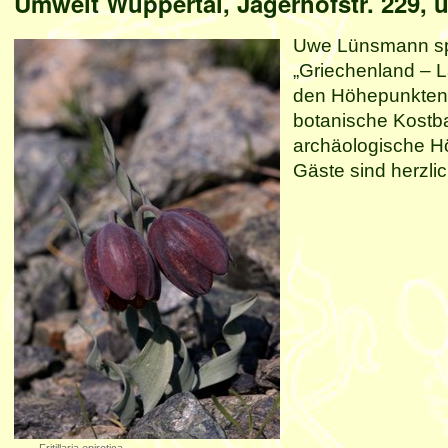
Umwelt Wuppertal, Jägerhofstr. 229, ü
Uwe Lünsmann span
„Griechenland – 
den Höhepunkten 
botanische Kostba
archäologische Hö
Gäste sind herzli
Fritillaria epirotica