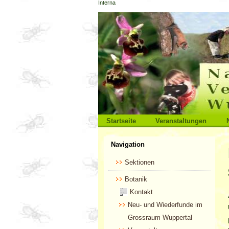
Interna
Direkt
zum
Inhalt
|
Direkt
zur
Navigation
Sektionen
Startseite
Veranstaltungen
Benutzerspezifische
Navigation
Werkzeuge
Sektionen
Botanik
Kontakt
Neu- und Wiederfunde im
Grossraum Wuppertal