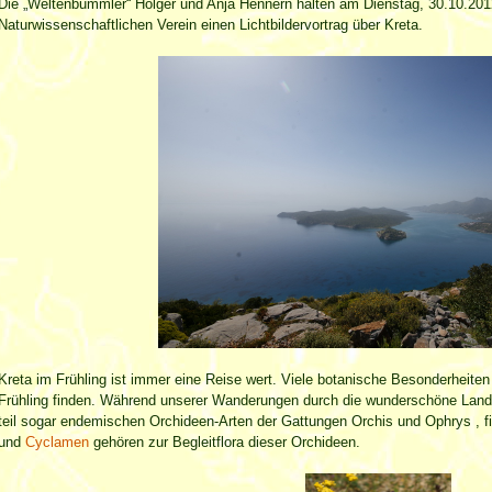
Die „Weltenbummler“ Holger und Anja Hennern halten am Dienstag, 30.10.201
Naturwissenschaftlichen Verein einen Lichtbildervortrag über Kreta.
Kreta im Frühling ist immer eine Reise wert. Viele botanische Besonderheiten 
Frühling finden. Während unserer Wanderungen durch die wunderschöne Lands
teil sogar endemischen Orchideen-Arten der Gattungen Orchis und Ophrys , fi
und
Cyclamen
gehören zur Begleitflora dieser Orchideen.