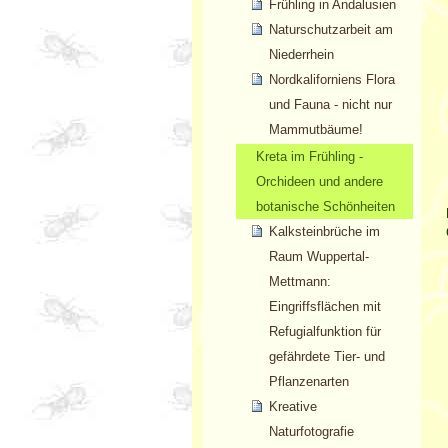
Frühling in Andalusien
Naturschutzarbeit am
Niederrhein
Nordkaliforniens Flora
und Fauna - nicht nur
Mammutbäume!
Kreta im Frühling -
Orchideen und andere
botanische Schönheiten
Kalksteinbrüche im
Raum Wuppertal-
Mettmann:
Eingriffsflächen mit
Refugialfunktion für
gefährdete Tier- und
Pflanzenarten
Kreative
Naturfotografie