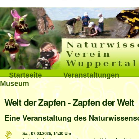
Interna
Direkt
zum
Inhalt
|
Direkt
Sektionen
Startseite
Veranstaltungen
zur
Museum
Navigation
Benutzerspezifische
Welt der Zapfen - Zapfen der Welt
Werkzeuge
Eine Veranstaltung des Naturwissensc
Sa., 07.03.2026,
14:30 Uhr