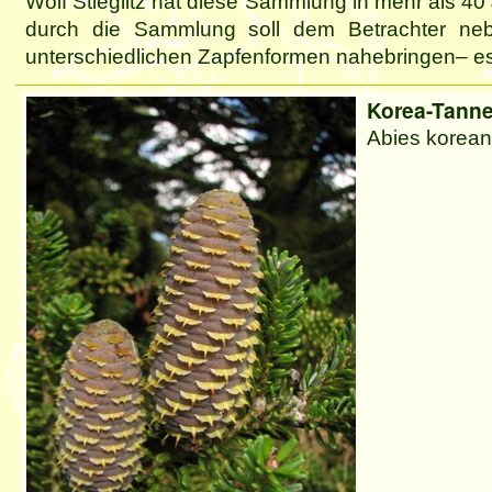
Wolf Stieglitz hat diese Sammlung in mehr als 
durch die Sammlung soll dem Betrachter nebe
unterschiedlichen Zapfenformen nahebringen– es g
Korea-Tann
Abies koreana