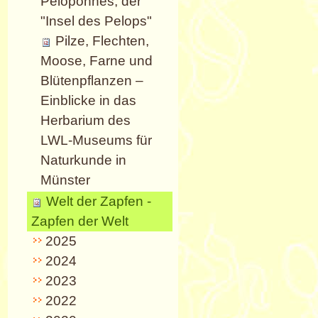
Peloponnes, der
"Insel des Pelops"
Pilze, Flechten,
Moose, Farne und
Blütenpflanzen –
Einblicke in das
Herbarium des
LWL-Museums für
Naturkunde in
Münster
Welt der Zapfen -
Zapfen der Welt
2025
2024
2023
2022