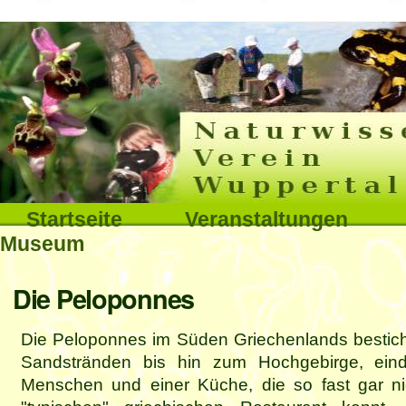
Interna
Direkt
zum
Inhalt
|
Direkt
Sektionen
Startseite
Veranstaltungen
zur
Museum
Navigation
Benutzerspezifische
Die Peloponnes
Werkzeuge
Die Peloponnes im Süden Griechenlands besticht
Sandstränden bis hin zum Hochgebirge, eindr
Menschen und einer Küche, die so fast gar n