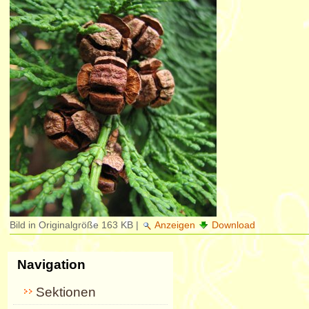
Bild in Originalgröße
163 KB
|
Anzeigen
Download
Navigation
Sektionen