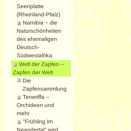
Seenplatte
(Rheinland-Pfalz)
Namibia − die
Naturschönheiten
des ehemaligen
Deutsch-
Südwestafrika
Welt der Zapfen –
Zapfen der Welt
Die
Zapfensammlung
Teneriffa –
Orchideen und
mehr
"Frühling Im
Neandertal" wird