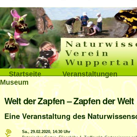
Interna
Direkt
zum
Inhalt
|
Direkt
Sektionen
Startseite
Veranstaltungen
zur
Museum
Navigation
Benutzerspezifische
Welt der Zapfen – Zapfen der Welt
Werkzeuge
Eine Veranstaltung des Naturwissensc
Sa., 29.02.2020,
14:30 Uhr