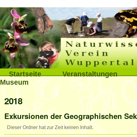
Interna
Direkt
zum
Inhalt
|
Direkt
Sektionen
Startseite
Veranstaltungen
zur
Museum
Navigation
Benutzerspezifische
2018
Werkzeuge
Exkursionen der Geographischen Sekt
Dieser Ordner hat zur Zeit keinen Inhalt.