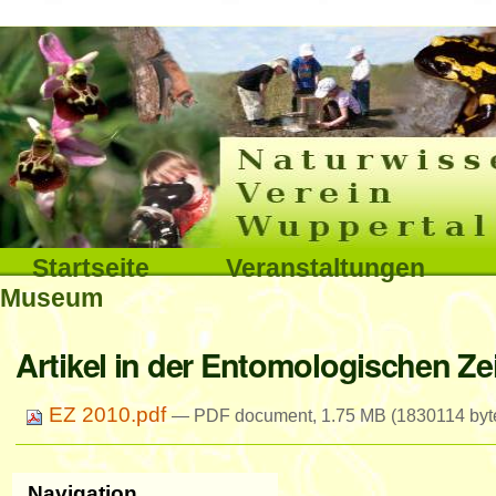
Interna
Direkt
zum
Inhalt
|
Direkt
Sektionen
Startseite
Veranstaltungen
zur
Museum
Navigation
Benutzerspezifische
Artikel in der Entomologischen Zei
Werkzeuge
EZ 2010.pdf
— PDF document, 1.75 MB (1830114 byt
Navigation