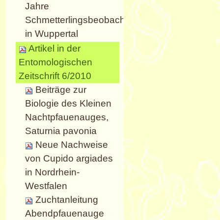
Jahre
Schmetterlingsbeobachtung
in Wuppertal
Artikel in der
Entomologischen
Zeitschrift 6/2010
Beiträge zur
Biologie des Kleinen
Nachtpfauenauges,
Saturnia pavonia
Neue Nachweise
von Cupido argiades
in Nordrhein-
Westfalen
Zuchtanleitung
Abendpfauenauge