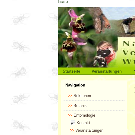
Interna
Direkt
zum
Inhalt
|
Direkt
zur
Navigation
Sektionen
Startseite
Veranstaltungen
Benutzerspezifische
Navigation
Werkzeuge
Sektionen
Botanik
Entomologie
Kontakt
Veranstaltungen