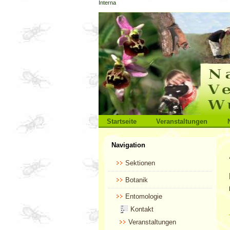
Interna
Direkt
zum
Inhalt
|
Direkt
zur
Navigation
Sektionen
Startseite
Veranstaltungen
Benutzerspezifische
Navigation
Werkzeuge
Sektionen
Botanik
Entomologie
Kontakt
Veranstaltungen