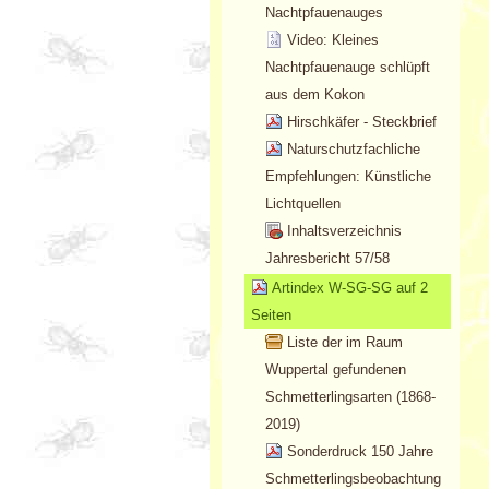
Nachtpfauenauges
Video: Kleines
Nachtpfauenauge schlüpft
aus dem Kokon
Hirschkäfer - Steckbrief
Naturschutzfachliche
Empfehlungen: Künstliche
Lichtquellen
Inhaltsverzeichnis
Jahresbericht 57/58
Artindex W-SG-SG auf 2
Seiten
Liste der im Raum
Wuppertal gefundenen
Schmetterlingsarten (1868-
2019)
Sonderdruck 150 Jahre
Schmetterlingsbeobachtung