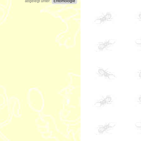
abgelegt unter:
Entomologie