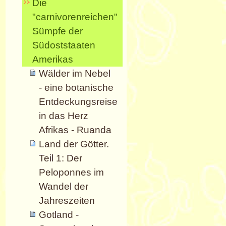
Die
"carnivorenreichen"
Sümpfe der
Südoststaaten
Amerikas
Wälder im Nebel
- eine botanische
Entdeckungsreise
in das Herz
Afrikas - Ruanda
Land der Götter.
Teil 1: Der
Peloponnes im
Wandel der
Jahreszeiten
Gotland -