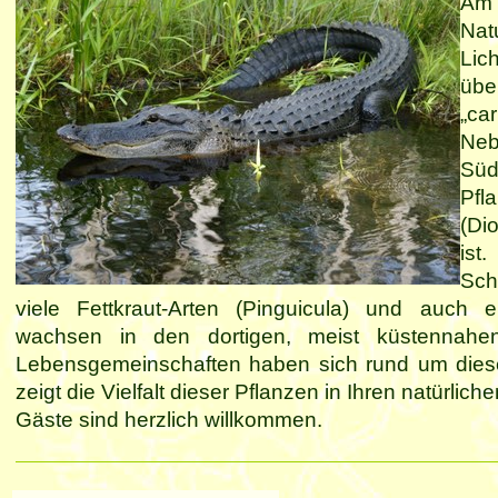
Am 
Nat
Lic
üb
„ca
Neb
Süd
Pfl
(Di
is
Sch
viele Fettkraut-Arten (Pinguicula) und auch e
wachsen in den dortigen, meist küstennahen
Lebensgemeinschaften haben sich rund um diese 
zeigt die Vielfalt dieser Pflanzen in Ihren natürli
Gäste sind herzlich willkommen.