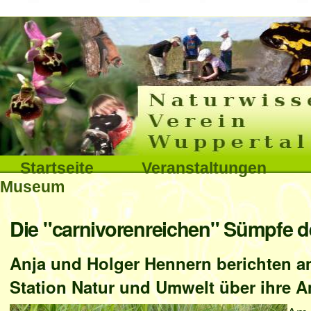
Interna
Direkt
zum
Inhalt
|
Direkt
Sektionen
Startseite
Veranstaltungen
zur
Museum
Navigation
Benutzerspezifische
Die "carnivorenreichen" Sümpfe d
Werkzeuge
Anja und Holger Hennern berichten am
Station Natur und Umwelt über ihre A