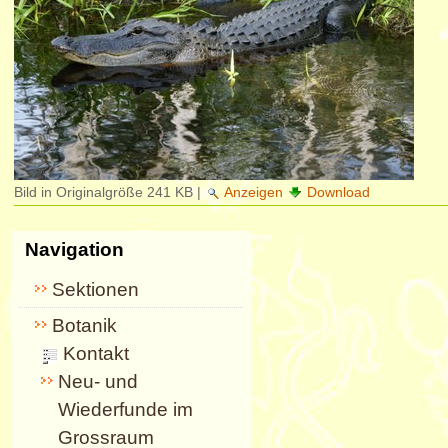
Bild in Originalgröße
241 KB
|
Anzeigen
Download
Navigation
Sektionen
Botanik
Kontakt
Neu- und
Wiederfunde im
Grossraum