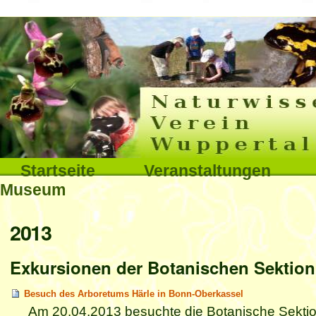
Interna
Direkt
zum
Inhalt
|
Direkt
Sektionen
Startseite
Veranstaltungen
zur
Museum
Navigation
Benutzerspezifische
2013
Werkzeuge
Exkursionen der Botanischen Sektion
Besuch des Arboretums Härle in Bonn-Oberkassel
Am 20.04.2013 besuchte die Botanische Sektio