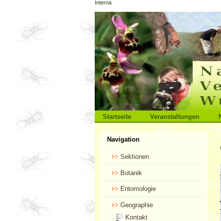
Interna
Direkt
zum
Inhalt
|
Direkt
zur
Navigation
Sektionen
Startseite
Veranstaltungen
Benutzerspezifische
Navigation
Werkzeuge
Sektionen
Botanik
Entomologie
Geographie
Kontakt