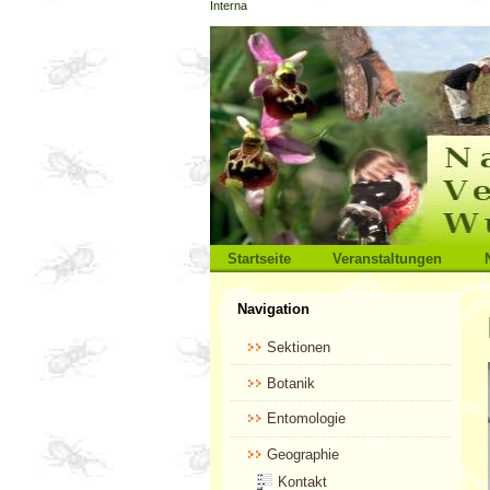
Interna
Direkt
zum
Inhalt
|
Direkt
zur
Navigation
Sektionen
Startseite
Veranstaltungen
Benutzerspezifische
Navigation
Werkzeuge
Sektionen
Botanik
Entomologie
Geographie
Kontakt