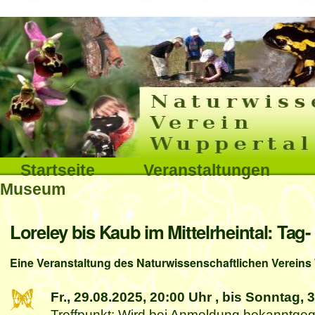
Interna
Direkt
zum
Inhalt
|
Direkt
Sektionen
Startseite
Veranstaltungen
zur
Museum
Navigation
Benutzerspezifische
Loreley bis Kaub im Mittelrheintal: Tag
Werkzeuge
Eine Veranstaltung des Naturwissenschaftlichen Vereins 
Fr., 29.08.2025,
20:00 Uhr
, bis Sonntag, 
Treffpunkt: Wird bei Anmeldung bekanntge