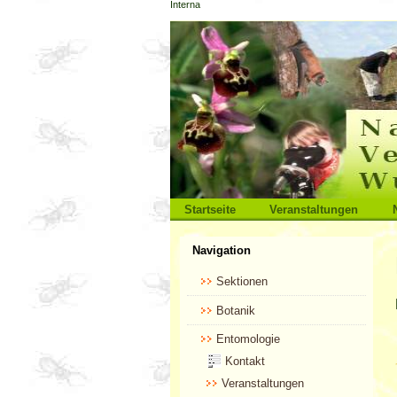
Interna
Direkt
zum
Inhalt
|
Direkt
zur
Navigation
Sektionen
Startseite
Veranstaltungen
Benutzerspezifische
Navigation
Werkzeuge
Sektionen
Botanik
Entomologie
Kontakt
Veranstaltungen