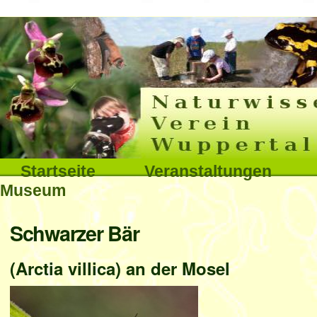
Interna
Direkt
zum
Inhalt
|
Direkt
Sektionen
Startseite
Veranstaltungen
zur
Museum
Navigation
Benutzerspezifische
Schwarzer Bär
Werkzeuge
(Arctia villica) an der Mosel