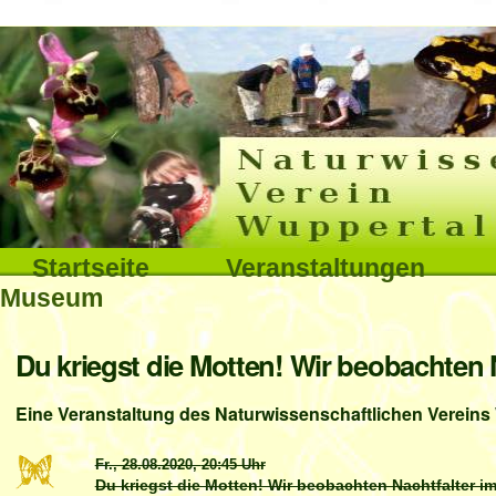
Interna
Direkt
zum
Inhalt
|
Direkt
Sektionen
Startseite
Veranstaltungen
zur
Museum
Navigation
Benutzerspezifische
Du kriegst die Motten! Wir beobachten 
Werkzeuge
Eine Veranstaltung des Naturwissenschaftlichen Vereins 
Fr., 28.08.2020,
20:45 Uhr
Du kriegst die Motten! Wir beobachten Nachtfalter im