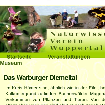
Interna
Direkt
zum
Inhalt
|
Direkt
Sektionen
Startseite
Veranstaltungen
zur
Museum
Navigation
Benutzerspezifische
Das Warburger Diemeltal
Werkzeuge
Im Kreis Höxter sind, ähnlich wie in der Eifel, 
Kalkuntergrund zu finden. Buchenwälder, Mager
Vorkommen von Pflanzen und Tieren. Von den