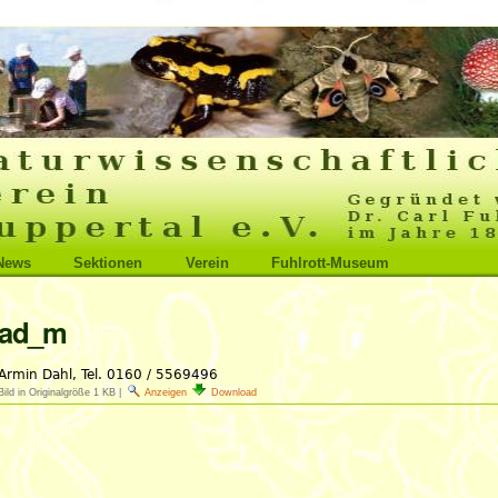
News
Sektionen
Verein
Fuhlrott-Museum
ad_m
Bild in Originalgröße
1 KB
|
Anzeigen
Download