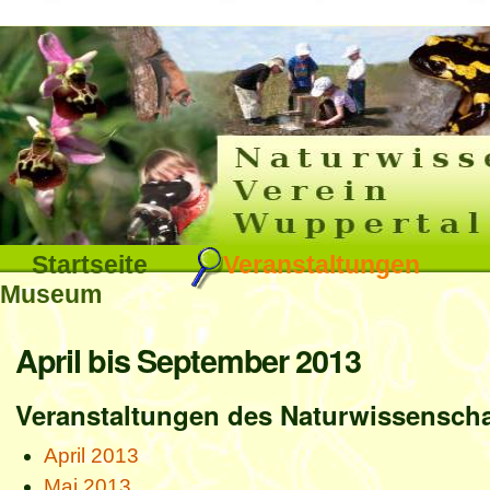
Interna
Direkt
zum
Inhalt
|
Direkt
Sektionen
Startseite
Veranstaltungen
zur
Museum
Navigation
Benutzerspezifische
April bis September 2013
Werkzeuge
Veranstaltungen des Naturwissenscha
April 2013
Mai 2013