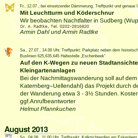
Fr., 12.07., bei einsetzender Dämmerung, Treffpunkt und genaue
Mit Leuchtturm und Köderschnur
Wir beobachten Nachtfalter in Sudberg (Wup
Armin Dahl und Armin Radtke
Sa., 27.07., 14.00 Uhr, Treffpunkt: Parkplatz neben dem historisc
Buslinien 625,635,645 Haltestelle „Eschenbeek“
Auf den K-Wegen zu neuen Stadtansicht
Kleingartenanlagen
Bei der Nachmittagswanderung soll auf dem
Katernberg–Uellendahl) das Projekt durch de
der Wanderung etwa 3 - 3½ Stunden. Kosten
ggf.Anrufbeantworter
Helmut Pfannkuchen
August 2013
So., 04.08., 11.00 Uhr, Treffpunkt: Kalktrichterofen am Eskesberg.