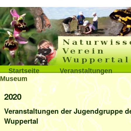
Interna
Direkt
zum
Inhalt
|
Direkt
Sektionen
Startseite
Veranstaltungen
zur
Museum
Navigation
Benutzerspezifische
2020
Werkzeuge
Veranstaltungen der Jugendgruppe de
Wuppertal