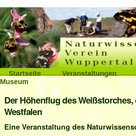
Interna
Direkt
zum
Inhalt
|
Direkt
Sektionen
Startseite
Veranstaltungen
zur
Museum
Navigation
Benutzerspezifische
Der Höhenflug des Weißstorches, e
Werkzeuge
Westfalen
Eine Veranstaltung des Naturwissensc