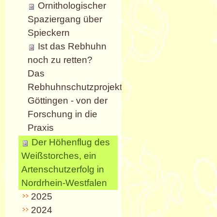
Ornithologischer
Spaziergang über
Spieckern
Ist das Rebhuhn
noch zu retten?
Das
Rebhuhnschutzprojekt
Göttingen - von der
Forschung in die
Praxis
Der Höhenflug des
Weißstorches, ein
Artenschutzerfolg in
Nordrhein-Westfalen
2025
2024