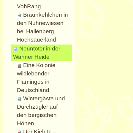
VohRang
Braunkehlchen in
den Nuhnewiesen
bei Hallenberg,
Hochsauerland
Neuntöter in der
Wahner Heide
Eine Kolonie
wildlebender
Flamingos in
Deutschland
Wintergäste und
Durchzügler auf
den bergischen
Höhen
Der Kiebitz –