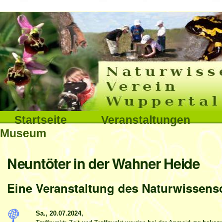
Interna
Direkt
zum
Inhalt
|
Direkt
Sektionen
Startseite
Veranstaltungen
zur
Museum
Navigation
Benutzerspezifische
Neuntöter in der Wahner Heide
Werkzeuge
Eine Veranstaltung des Naturwissensc
Sa., 20.07.2024,