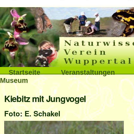
Interna
Direkt
zum
Inhalt
|
Direkt
Sektionen
Startseite
Veranstaltungen
zur
Museum
Navigation
Benutzerspezifische
Kiebitz mit Jungvogel
Werkzeuge
Foto: E. Schakel