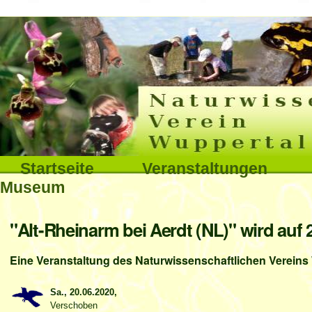
Interna
Direkt
zum
Inhalt
|
Direkt
Sektionen
Startseite
Veranstaltungen
zur
Museum
Navigation
Benutzerspezifische
"Alt-Rheinarm bei Aerdt (NL)" wird auf
Werkzeuge
Eine Veranstaltung des Naturwissenschaftlichen Vereins 
Sa., 20.06.2020,
Verschoben