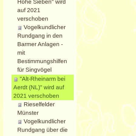
Hohe Sieben" wird
auf 2021
verschoben
Vogelkundlicher
Rundgang in den
Barmer Anlagen -
mit
Bestimmungshilfen
für Singvögel
"Alt-Rheinarm bei
Aerdt (NL)" wird auf
2021 verschoben
Rieselfelder
Münster
Vogelkundlicher
Rundgang über die